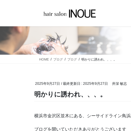
コ
ナ
ン
ビ
テ
ゲ
ン
ー
ツ
シ
に
ョ
移
ン
動
に
移
HOME
ブログ
ブログ
明かりに誘われ、、、。
動
2025年9月27日
/ 最終更新日 :
2025年9月27日
井深 敏志
明かりに誘われ、、、。
横浜市金沢区並木にある、シーサイドライン鳥浜
ブログを開いていただきありがとうございます