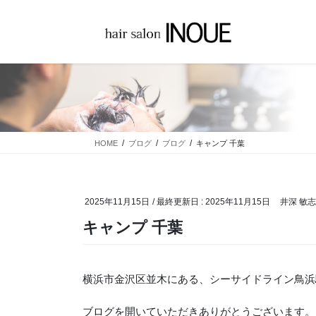
コ
ナ
ン
ビ
テ
ゲ
ン
ー
ツ
シ
に
ョ
移
ン
動
に
移
HOME
ブログ
ブログ
キャンプ 千葉
動
2025年11月15日
/ 最終更新日 :
2025年11月15日
井深 敏志
キャンプ 千葉
横浜市金沢区並木にある、シーサイドライン鳥浜
ブログを開いていただきありがとうございます。